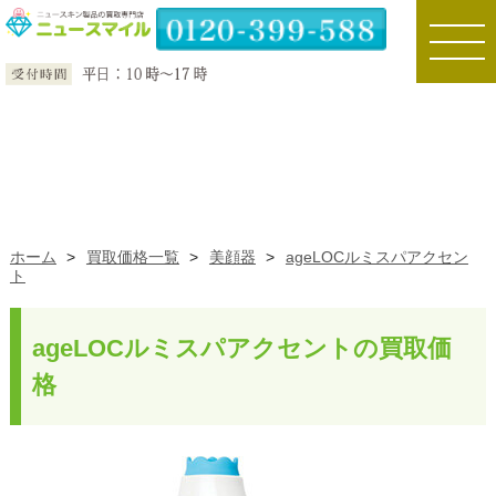
toggle
naviga
ホーム
>
買取価格一覧
>
美顔器
>
ageLOCルミスパアクセン
ト
ageLOCルミスパアクセントの買取価
格