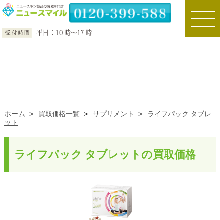
toggle
naviga
ホーム
>
買取価格一覧
>
サプリメント
>
ライフパック タブレ
ット
ライフパック タブレットの買取価格