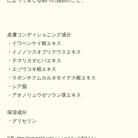
によって生じる肌への負担のこと。
皮膚コンディショニング成分
・イワベンケイ根エキス
・イノノツスオブリクウスエキス
・テマリカタヒバエキス
・エゾウコギ根エキス
・ラポンチクムカルタモイデス根エキス
・シア脂
・アオノリュウゼツラン茎エキス
保湿成分
・グリセリン
引用：https://www.nuskin.com/（ニュースキン公式サイト）