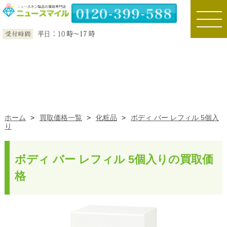
toggle
naviga
ホーム
>
買取価格一覧
>
化粧品
>
ボディ バー レフィル 5個入
り
ボディ バー レフィル 5個入りの買取価
格