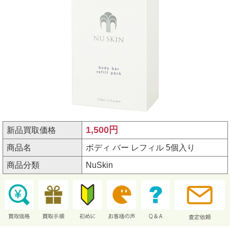
1,500円
新品買取価格
商品名
ボディ バー レフィル 5個入り
商品分類
NuSkin
シリーズ名
洗浄料／パック
規格
サイズ115g×5個
アイテム番号
3110354